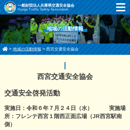
コ
一般財団法人兵庫県交通安全協会
Hyogo Traffic Safety Association
ン
テ
ン
地域の活動情報
ツ
ま
で
>
>
地域の活動情報
西宮交通安全協会
ス
キ
ッ
プ
西宮交通安全協会
す
る
交通安全啓発活動
実施日：令和６年７月２４日（水） 実施場
所：フレンテ西宮１階西正面広場（JR西宮駅南
側）