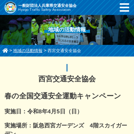
コ
一般財団法人兵庫県交通安全協会
Hyogo Traffic Safety Association
ン
テ
ン
地域の活動情報
ツ
ま
で
>
>
地域の活動情報
西宮交通安全協会
ス
キ
ッ
プ
西宮交通安全協会
す
る
春の全国交通安全運動キャンペーン
実施日：令和8年4月5日（日）
実施場所：阪急西宮ガーデンズ 4階スカイガー
デン