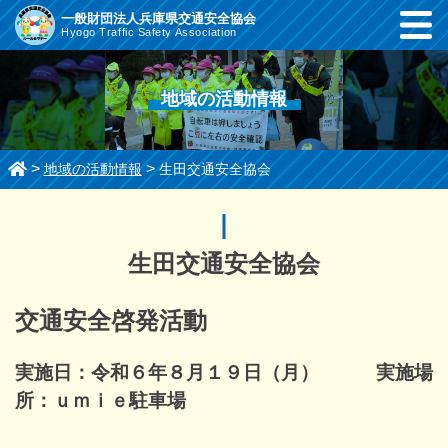
コ
一般財団法人兵庫県交通安全協会
Hyogo Traffic Safety Association
ン
テ
ン
地域の活動情報
ツ
ま
で
>
>
地域の活動情報
生田交通安全協会
ス
キ
ッ
プ
生田交通安全協会
す
る
交通安全啓発活動
実施日：令和６年８月１９日（月） 実施場
所：ｕｍｉｅ駐車場