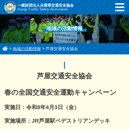
コ
一般財団法人兵庫県交通安全協会
Hyogo Traffic Safety Association
ン
テ
ン
地域の活動情報
ツ
ま
で
>
>
地域の活動情報
芦屋交通安全協会
ス
キ
ッ
プ
芦屋交通安全協会
す
る
春の全国交通安全運動キャンペーン
実施日：令和8年4月3日（金）
実施場所：JR芦屋駅ペデストリアンデッキ