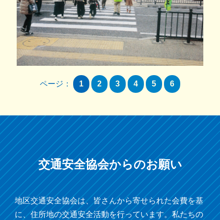
ページ：
1
2
3
4
5
6
交通安全協会からの
お願い
地区交通安全協会は、皆さんから寄せられた会費を基
に、住所地の交通安全活動を行っています。私たちの